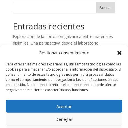
Entradas recientes
Exploración de la corrosión galvánica entre materiales
disímiles. Una perspectiva desde el laboratorio.
Preparación de superficies de hormigón. Aspectos
Gestionar consentimiento
claves en el control de calidad
Para ofrecer las mejores experiencias, utilizamos tecnologías como las
Análisis de fallos en estructuras de Plástico Reforzado
cookies para almacenar y/o acceder a la información del dispositivo. El
con Fibra de Vidrio (PRFV). Importancia del
consentimiento de estas tecnologías nos permitirá procesar datos
asesoramiento técnico y laboratorio especializado
como el comportamiento de navegación o las identificaciones únicas
en este sitio. No consentir o retirar el consentimiento, puede afectar
Artículo Técnico: Corrosión en Metales Férricos
negativamente a ciertas características y funciones.
Aspectos clave en la inspección de la limpieza abrasiva
en proyectos de recubrimientos Industriales
Aceptar
Denegar