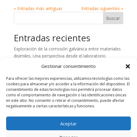
« Entradas más antiguas
Entradas siguientes »
Entradas recientes
Exploración de la corrosión galvánica entre materiales
disímiles. Una perspectiva desde el laboratorio.
Preparación de superficies de hormigón. Aspectos
Gestionar consentimiento
claves en el control de calidad
Para ofrecer las mejores experiencias, utilizamos tecnologías como las
Análisis de fallos en estructuras de Plástico Reforzado
cookies para almacenar y/o acceder a la información del dispositivo. El
con Fibra de Vidrio (PRFV). Importancia del
consentimiento de estas tecnologías nos permitirá procesar datos
asesoramiento técnico y laboratorio especializado
como el comportamiento de navegación o las identificaciones únicas
en este sitio. No consentir o retirar el consentimiento, puede afectar
Artículo Técnico: Corrosión en Metales Férricos
negativamente a ciertas características y funciones.
Aspectos clave en la inspección de la limpieza abrasiva
en proyectos de recubrimientos Industriales
Aceptar